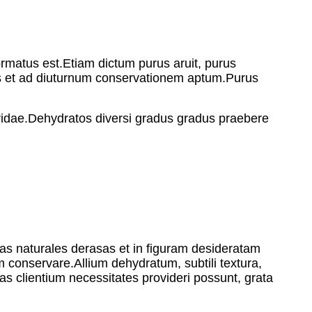
formatus est.Etiam dictum purus aruit, purus
tus et ad diuturnum conservationem aptum.Purus
lli aridae.Dehydratos diversi gradus gradus praebere
as naturales derasas et in figuram desideratam
 conservare.Allium dehydratum, subtili textura,
as clientium necessitates provideri possunt, grata