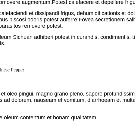
omovere augmentum.Potest calefacere et depellere frigu
alefaciendi et dissipandi frigus, dehumidificationis et dol
us piscosi odoris potest auferre;Fovea secretionem sali
arasitos removere potest.
um Sichuan adhiberi potest in curandis, condimentis, tin
is.
et oleo pingui, magno grano pleno, sapore profundissimo
 ad dolorem, nauseam et vomitum, diarrhoeam et multas
 oleum contentum et bonam qualitatem.