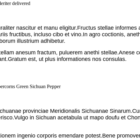
liter nascitur et manu eligitur.Fructus stellae informes
iis fructibus, incluso cibo et vino.In agro coctionis, 
borum illustrium adhibetur.
ellam anesum fractum, puluerem anethi stellae.Anese c
nt.Gratum est, ut plus informationes nos consulas.
ichuanae provinciae Meridionalis Sichuanae Sinarum.Cum
isco.Vulgo in Sichuan acetabula ut mapo doufu et Chongq
tionem ingenio corporis emendare potest.Bene promovere