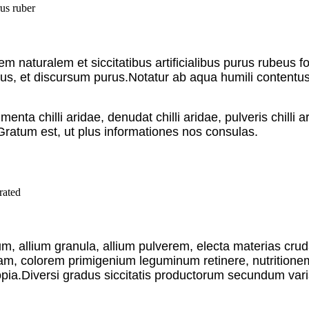
em naturalem et siccitatibus artificialibus purus rubeus 
purus, et discursum purus.Notatur ab aqua humili conten
 segmenta chilli aridae, denudat chilli aridae, pulveris chi
atum est, ut plus informationes nos consulas.
, allium granula, allium pulverem, electa materias crud
dam, colorem primigenium leguminum retinere, nutritionem
copia.Diversi gradus siccitatis productorum secundum vari