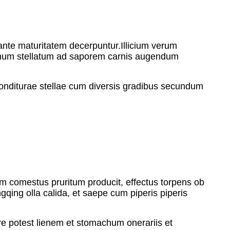
 ante maturitatem decerpuntur.Illicium verum
anethum stellatum ad saporem carnis augendum
onditurae stellae cum diversis gradibus secundum
 comestus pruritum producit, effectus torpens ob
ing olla calida, et saepe cum piperis piperis
 potest lienem et stomachum onerariis et