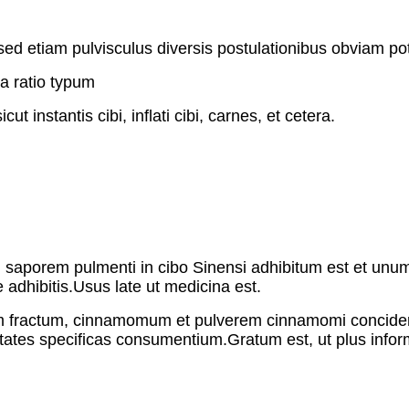
sed etiam pulvisculus diversis postulationibus obviam po
na ratio typum
ut instantis cibi, inflati cibi, carnes, et cetera.
aporem pulmenti in cibo Sinensi adhibitum est et unum
dhibitis.Usus late ut medicina est.
ractum, cinnamomum et pulverem cinnamomi concidere
ates specificas consumentium.Gratum est, ut plus infor