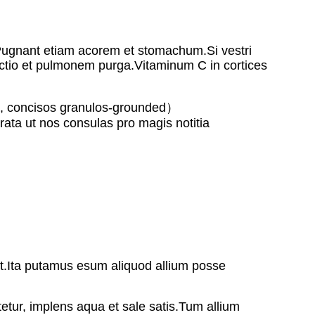
.Pugnant etiam acorem et stomachum.Si vestri
ctio et pulmonem purga.Vitaminum C in cortices
ati, concisos granulos-grounded）
ta ut nos consulas pro magis notitia
t.Ita putamus esum aliquod allium posse
ttetur, implens aqua et sale satis.Tum allium