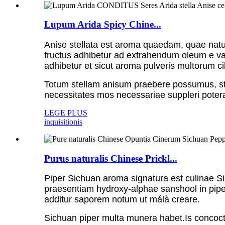
Lupum Arida Spicy Chine...
Anise stellata est aroma quaedam, quae natura
fructus adhibetur ad extrahendum oleum e var
adhibetur et sicut aroma pulveris multorum ci
Totum stellam anisum praebere possumus, st
necessitates mos necessariae suppleri potera
LEGE PLUS
inquisitionis
Purus naturalis Chinese Prickl...
Piper Sichuan aroma signatura est culinae S
praesentiam hydroxy-alphae sanshool in piper
additur saporem notum ut málà creare.
Sichuan piper multa munera habet.Is concoc