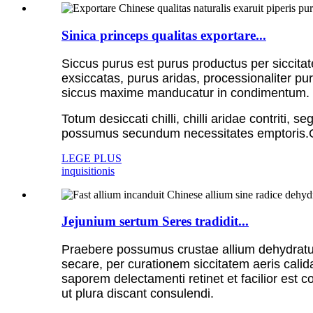
Sinica princeps qualitas exportare...
Siccus purus est purus productus per siccitat
exsiccatas, purus aridas, processionaliter 
siccus maxime manducatur in condimentum.
Totum desiccati chilli, chilli aridae contriti,
possumus secundum necessitates emptoris.Gr
LEGE PLUS
inquisitionis
Jejunium sertum Seres tradidit...
Praebere possumus crustae allium dehydratum
secare, per curationem siccitatem aeris cali
saporem delectamenti retinet et facilior est 
ut plura discant consulendi.