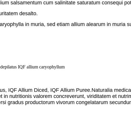
lium salsamentum cum salinitate saturatum consequi po
uritatem desalto.
caryophylla in muria, sed etiam allium alearum in muria 
, IQF Allium Diced, IQF Allium Puree.Naturalia medicame
t in nutritionis valorem concreverunt, viriditatem et nu
Diversi gradus productorum vivorum congelatarum secundu