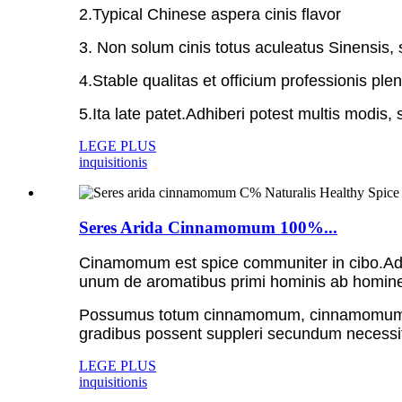
2.Typical Chinese aspera cinis flavor
3. Non solum cinis totus aculeatus Sinensis, 
4.Stable qualitas et officium professionis ple
5.Ita late patet.Adhiberi potest multis modis, sic
LEGE PLUS
inquisitionis
Seres Arida Cinnamomum 100%...
Cinamomum est spice communiter in cibo.Ad s
unum de aromatibus primi hominis ab homine a
Possumus totum cinnamomum, cinnamomum f
gradibus possent suppleri secundum necessit
LEGE PLUS
inquisitionis