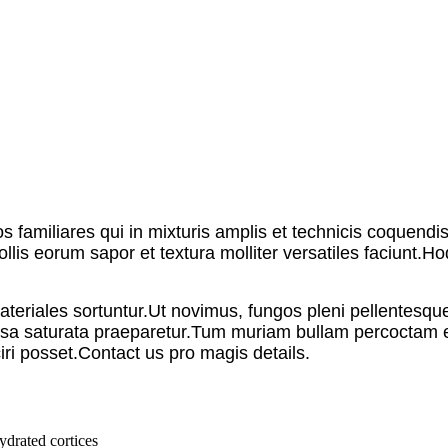
miliares qui in mixturis amplis et technicis coquendis a
mollis eorum sapor et textura molliter versatiles faciunt.
ateriales sortuntur.Ut novimus, fungos pleni pellentesq
sa saturata praeparetur.Tum muriam bullam percoctam e
iri posset.Contact us pro magis details.