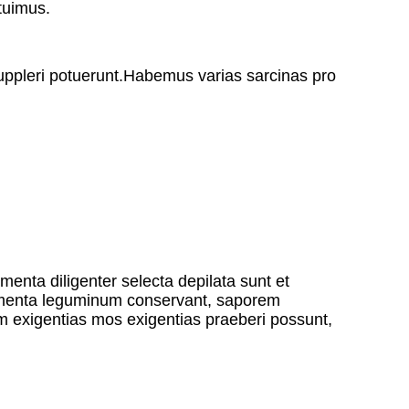
tuimus.
suppleri potuerunt.Habemus varias sarcinas pro
nta diligenter selecta depilata sunt et
trimenta leguminum conservant, saporem
m exigentias mos exigentias praeberi possunt,