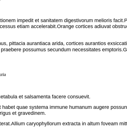
tionem impedit et sanitatem digestivorum melioris facit
ssus etiam accelerabit.Orange cortices adiuvat obstru
us, pittacia aurantiaca arida, cortices aurantios exsicc
s praebere possumus secundum necessitates emptoris.Gra
cetabula et salsamenta facere consuevit.
idant habet quae systema immune humanum augere possun
igus et gravedinem.
 poterat.Allium caryophyllorum extracta in altum foveam mi