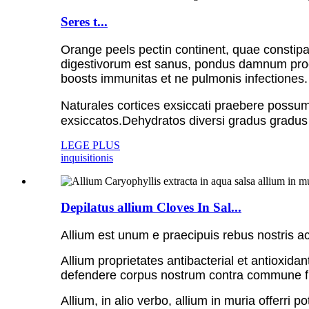
Seres t...
Orange peels pectin continent, quae constipa
digestivorum est sanus, pondus damnum proce
boosts immunitas et ne pulmonis infectiones.
Naturales cortices exsiccati praebere possum
exsiccatos.Dehydratos diversi gradus gradu
LEGE PLUS
inquisitionis
Depilatus allium Cloves In Sal...
Allium est unum e praecipuis rebus nostris a
Allium proprietates antibacterial et antiox
defendere corpus nostrum contra commune fr
Allium, in alio verbo, allium in muria offerri