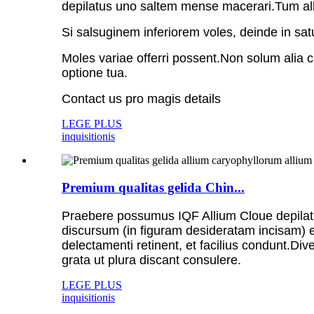
depilatus uno saltem mense macerari.Tum al
Si salsuginem inferiorem voles, deinde in sat
Moles variae offerri possent.Non solum alia 
optione tua.
Contact us pro magis details
LEGE PLUS
inquisitionis
Premium qualitas gelida Chin...
Praebere possumus IQF Allium Cloue depilatus
discursum (in figuram desideratam incisam) e
delectamenti retinent, et facilius condunt.
grata ut plura discant consulere.
LEGE PLUS
inquisitionis