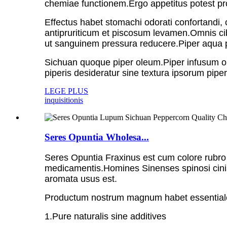
chemiae functionem.Ergo appetitus potest pr
Effectus habet stomachi odorati confortandi, c
antipruriticum et piscosum levamen.Omnis cib
ut sanguinem pressura reducere.Piper aqua p
Sichuan quoque piper oleum.Piper infusum ole
piperis desideratur sine textura ipsorum piper
LEGE PLUS
inquisitionis
Seres Opuntia Wholesa...
Seres Opuntia Fraxinus est cum colore rubro 
medicamentis.Homines Sinenses spinosi cinis
aromata usus est.
Productum nostrum magnum habet essentiale
1.Pure naturalis sine additives